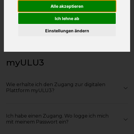
AGB
Alle akzeptieren
Ich lehne ab
Wo finde ich die Geschäftsbedingungen
Einstellungen ändern
(AGB) ?
myULU3
Wie erhalte ich den Zugang zur digitalen
Plattform myULU3?
Ich habe einen Zugang. Wo logge ich mich
mit meinem Passwort ein?